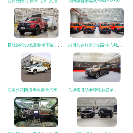
從反光條到“皮卡”之名 實用主義汽車的法規、歷史與市場探微
福田薩普兩驅皮卡BJ1027V2MD6-6車型綜述
長城炮第30萬臺整車下線，拖掛版正式上市，引領皮卡市場新格局
永川加速打造市域副中心城市 皮卡汽車銷售成區域發展新亮點
高速公路防撞車與皮卡汽車銷售 安全升級與市場機遇的雙重奏
長城炮引領全球化新篇章，重慶工廠投產加速長城汽車海外布局