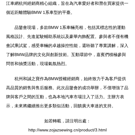
江車網杭州經銷商精心組織，旨在為汽車愛好者和潛在買家提供一
個近距離體驗BMW 1系車型的平臺。
品鑒會現場，多款BMW 1系車輛亮相，包括其標志性的運動
風格設計、先進駕駛輔助系統以及豪華內飾配置。參與者不僅有機
會試乘試駕，感受車輛的卓越操控性能，還聆聽了專業講解，深入
了解BMW品牌的文化與創新技術。互動環節中，嘉賓們積極參與
問答和抽獎活動，現場氣氛熱烈。
杭州和誠之寶作為BMW授權經銷商，始終致力于為客戶提供
高品質的銷售與售后服務。此次品鑒會的成功舉辦，不僅增強了品
牌與客戶之間的互動，也為本地汽車市場注入了活力。主辦方表
示，未來將繼續推出更多類似活動，回饋廣大車迷的支持。
如若轉載，請注明出處：
http://www.zojazsewing.cn/product/3.html