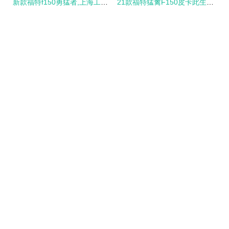
新款福特f150勇猛者,上海工廠現車直銷
21款福特猛禽F150皮卡此生不悔擁有它