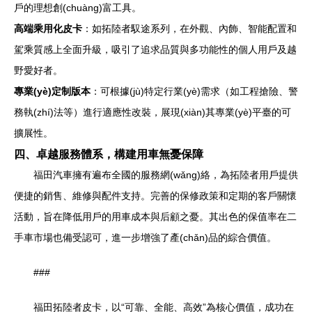
戶的理想創(chuàng)富工具。
高端乘用化皮卡
：如拓陸者馭途系列，在外觀、內飾、智能配置和
駕乘質感上全面升級，吸引了追求品質與多功能性的個人用戶及越
野愛好者。
專業(yè)定制版本
：可根據(jù)特定行業(yè)需求（如工程搶險、警
務執(zhí)法等）進行適應性改裝，展現(xiàn)其專業(yè)平臺的可
擴展性。
四、卓越服務體系，構建用車無憂保障
福田汽車擁有遍布全國的服務網(wǎng)絡，為拓陸者用戶提供
便捷的銷售、維修與配件支持。完善的保修政策和定期的客戶關懷
活動，旨在降低用戶的用車成本與后顧之憂。其出色的保值率在二
手車市場也備受認可，進一步增強了產(chǎn)品的綜合價值。
###
福田拓陸者皮卡，以“可靠、全能、高效”為核心價值，成功在