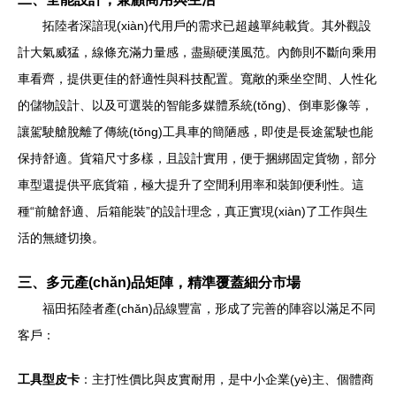
拓陸者深諳現(xiàn)代用戶的需求已超越單純載貨。其外觀設
計大氣威猛，線條充滿力量感，盡顯硬漢風范。內飾則不斷向乘用
車看齊，提供更佳的舒適性與科技配置。寬敞的乘坐空間、人性化
的儲物設計、以及可選裝的智能多媒體系統(tǒng)、倒車影像等，
讓駕駛艙脫離了傳統(tǒng)工具車的簡陋感，即使是長途駕駛也能
保持舒適。貨箱尺寸多樣，且設計實用，便于捆綁固定貨物，部分
車型還提供平底貨箱，極大提升了空間利用率和裝卸便利性。這
種“前艙舒適、后箱能裝”的設計理念，真正實現(xiàn)了工作與生
活的無縫切換。
三、多元產(chǎn)品矩陣，精準覆蓋細分市場
福田拓陸者產(chǎn)品線豐富，形成了完善的陣容以滿足不同
客戶：
工具型皮卡
：主打性價比與皮實耐用，是中小企業(yè)主、個體商