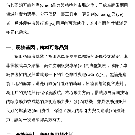
借其硬朗可靠的產(chǎn)品力與精準的市場定位，已成為商乘兩用
領域的實力選手。它不僅是一臺工具車，更是創(chuàng)業(yè)
者、戶外愛好者與行業(yè)用戶的可靠伙伴，以其全面的性能滿足
多元化需求。
一、硬核基因，鑄就可靠品質
福田拓陸者傳承了福田汽車在商用車領域的深厚技術積淀。其
非承載式車身結構、高強度鋼板與專業(yè)的底盤調校，確保了車
輛在復雜路況與重載條件下的出色剛性與穩(wěn)定性。無論是建
筑工地的顛簸，還是山區(qū)道路的崎嶇，拓陸者都能從容應對，
為用戶的貨物與行程保駕護航。核心動力方面，搭載源自德國技術
的歐康動力或成熟的康明斯動力柴油發(fā)動機，兼具強勁扭矩與
良好的燃油經(jīng)濟性，保證了強大的牽引力與長途續(xù)航能
力，讓每一次運輸都高效有力。
二、全能設計，兼顧商用與生活