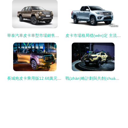
華泰汽車皮卡車型市場銷售戰(zhàn)略與前景分析
皮卡市場格局穩(wěn)定 主流品牌銷量持續(xù)走強
長城炮皮卡乘用版12.68萬元起開啟預售，開啟皮卡生活新篇章
戰(zhàn)略計劃與共創(chuàng)改裝 長城皮卡如何在上海車展玩轉皮卡汽車銷售新潮流