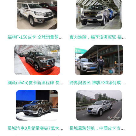
福特F-150皮卡 全球銷量領跑者的傳奇之路
實力進階，暢享澎湃駕馭 福田拓陸者E7高端皮卡場地試駕體驗
國產(chǎn)皮卡新里程碑 長城炮第一萬臺下線，強勁性能引發(fā)市場熱議
跨界與親民 神騏F30緣何成為消費者點贊的皮卡新星
長城汽車8月銷量突破7萬大關，皮卡系列成為重要增長引擎
長城風駿領航，中國皮卡市場的競爭新局與突圍之道