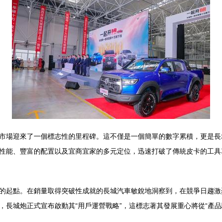
市場迎來了一個標志性的里程碑。這不僅是一個簡單的數字累積，更是長
性能、豐富的配置以及宜商宜家的多元定位，迅速打破了傳統皮卡的工具
的起點。在銷量取得突破性成就的長城汽車敏銳地洞察到，在競爭日趨激
長城炮正式宣布啟動其“用戶運營戰略”，這標志著其發展重心將從“產品