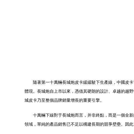
隨著第一十萬輛長城炮皮卡緩緩駛下生產線，中國皮卡
體現。長城炮自上市以來，憑借其硬朗的設計、卓越的越野
城皮卡乃至整個品牌銷量增長的重要引擎。
十萬輛下線對于長城炮而言，并非終點，而是一個全新
領域，單純的產品銷售已不足以構建長期的競爭壁壘。因此，