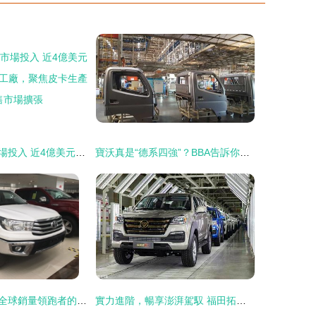
豐田加大專業市場投入 近4億美元投資德克薩斯州工廠，聚焦皮卡生產與銷售市場擴張
寶沃真是“德系四強”？BBA告訴你什么叫大牌風范之解密皮卡市場銷售策略
福特F-150皮卡 全球銷量領跑者的傳奇之路
實力進階，暢享澎湃駕馭 福田拓陸者E7高端皮卡場地試駕體驗