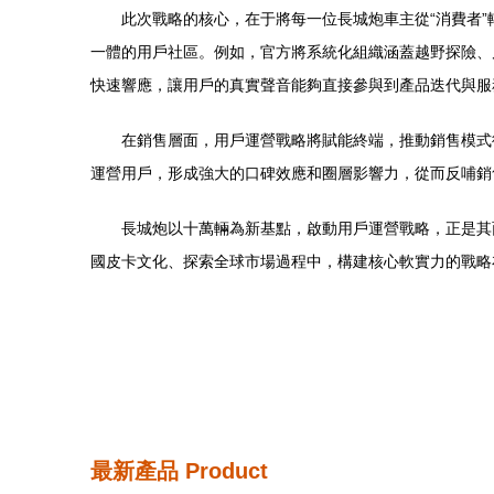
此次戰略的核心，在于將每一位長城炮車主從“消費者”
一體的用戶社區。例如，官方將系統化組織涵蓋越野探險、
快速響應，讓用戶的真實聲音能夠直接參與到產品迭代與服
在銷售層面，用戶運營戰略將賦能終端，推動銷售模式
運營用戶，形成強大的口碑效應和圈層影響力，從而反哺銷
長城炮以十萬輛為新基點，啟動用戶運營戰略，正是其
國皮卡文化、探索全球市場過程中，構建核心軟實力的戰略
最新產品
Product