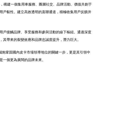
平臺，構建一個集用車服務、圈層社交、品牌活動、價值共創于
用戶黏性。建立高效透明的直聯通道，積極收集用戶反饋并
用戶接觸品牌、享受服務和參與活動的線下樞紐。通過深度
，其帶來的裂變效應和品牌忠誠度提升，潛力巨大。
城炮鞏固國內皮卡市場領導地位的關鍵一步，更是其引領中
是一個更為廣闊的品牌未來。