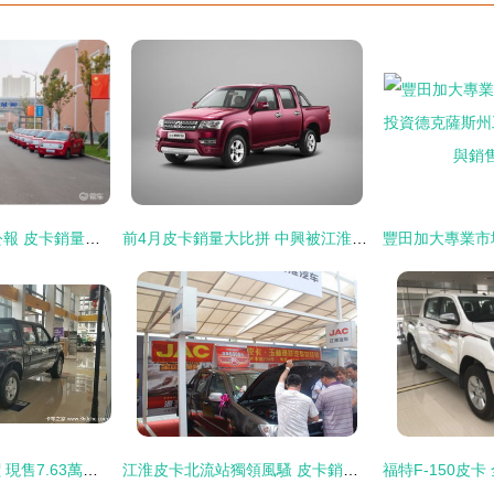
長城汽車10月銷量公報 皮卡銷量穩中有升，整體同比增長4.48%
前4月皮卡銷量大比拼 中興被江淮超越，市場格局生變
貴陽寶典皮卡大放價 現售7.63萬元禮贈不停，江鈴品質再掀熱銷潮
江淮皮卡北流站獨領風騷 皮卡銷售新標桿