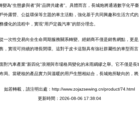
轉變為“生態參與者”與“品牌共建者”。具體而言，長城炮將通過數字化
戶外露營、公益環保等主題的車主活動，強化基于共同興趣和生活方式的
務優化的流程中，實現“用戶定義汽車”的部分理念。
從一次性交易向全生命周期服務關系轉變。經銷商不僅是銷售網點，更是
售，實現可持續的增長閉環。這對于皮卡這類具有強社群屬性的車型而言
面對汽車產業“新四化”浪潮與市場格局變化的未雨綢繆之舉。它不僅是長
布局。當硬核的產品實力與溫暖的用戶生態相結合，長城炮所駛向的，將
如若轉載，請注明出處：http://www.zojazsewing.cn/product/74.html
更新時間：2026-08-06 17:38:04