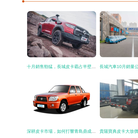
十月銷售勁猛，長城皮卡霸占半壁市場
深耕皮卡市場，如何打響青島鼎成汽車的品牌攻堅戰？